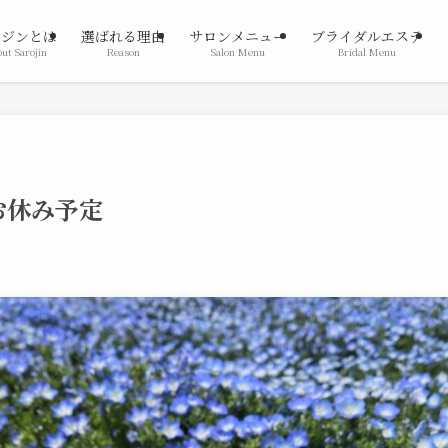
ロジンとは
選ばれる理由
サロンメニュー
ブライダルエステ
ut Sarojin
Reason
Salon Menu
Bridal Menu
お休み予定